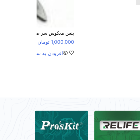
پنس معکوس سر صاف پروسکیت ProsKit 1PK-118T
1,000,000
تومان
افزودن به سبد خرید
مقا