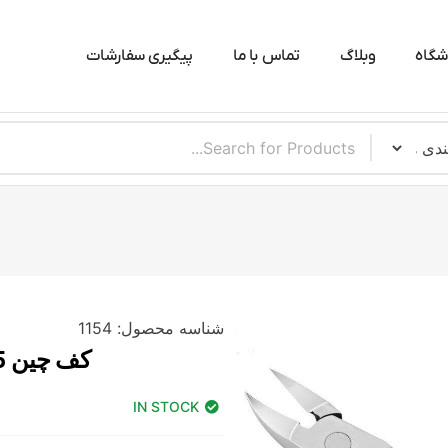
شگاه
وبلاگ
تماس با ما
پیگیری سفارشات
شناسه محصول:
1154
کف چین 5 اینچ B&R مدل TW-130
IN STOCK