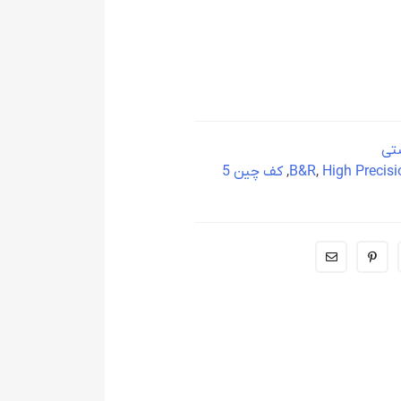
ستی
High Precisi
,
B&R
,
کف چین 5