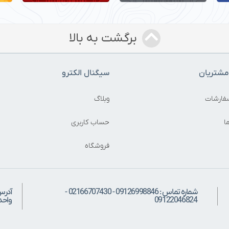
برگشت به بالا
شتریان
سیگنال الکترو
فارشات
وبلاگ
ا
حساب کاربری
فروشگاه
شماره تماس : 09126998846 - 02166707430 -
آدرس
09122046824
واحد: 