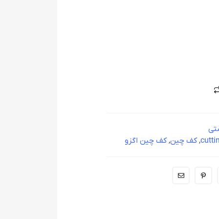
ستی
cutti
,
کف چین
,
کف چین اگزو