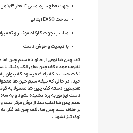
جهت قطع سیم مسی تا قطر ۱٫۳ میلیمتر
ساخت EXSO ایتالیا
مناسب جهت کارگاه مونتاژ و تعمیرات
با کیفیت و خوش دست
کف چین ها نوعی از خانواده سیم چین ها م
تفاوت عمده کف چین های الکترونیک با سی
تخت هستند که باعث میشود که بتوان به ک
چید ، در حالی که تیغه سیم چین ها معمول
همچنین دسته کف چین ها معمولا به گونه ا
دست اپراتور به برد کشیده نشود و به سادگی
سیم چین ها اغلب بعد از برش مرکز سیم و پ
بر خلاف سیم چین ها ، کف چین ها فکی به ش
نوک تیز نشود .