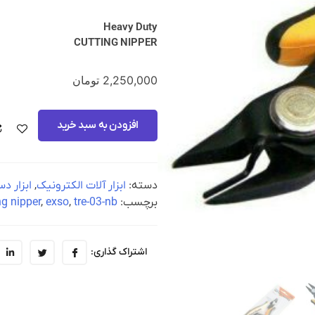
Heavy Duty
CUTTING NIPPER
2,250,000
تومان
افزودن به سبد خرید
دسته:
ابزار آلات الکترونیک
,
ابزار د
برچسب:
tre-03-nb
,
exso
,
ng nipper
اشتراک گذاری: