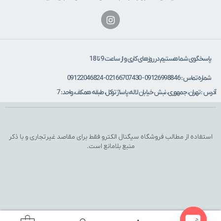
پاسخگوی شما هستیم در روزهای کاری و از ساعت 9 تا 18
شماره تماس : 09126998846 - 02166707430 - 09122046824
آدرس : تهران، جمهوری، نبش خیابان لاله، پاساژ توکل، طبقه همکف، واحد: 7
استفاده از مطالب فروشگاه سیگنال الکترو فقط برای مقاصد غیرتجاری و با ذکر
منبع بلامانع است.