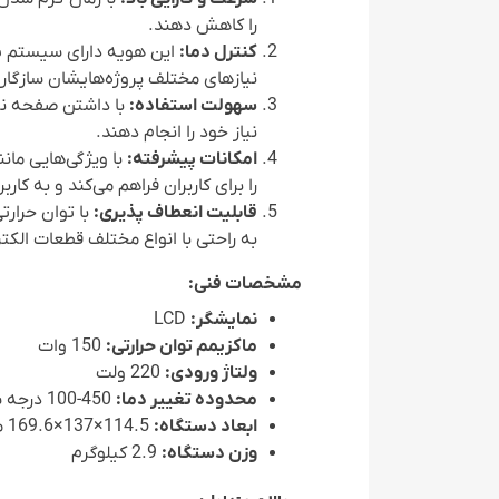
را کاهش دهند.
کنترل دما:
این هویه دارای سیستم پیش
نیازهای مختلف پروژه‌هایشان سازگار
سهولت استفاده:
نیاز خود را انجام دهند.
امکانات پیشرفته:
با ویژگی‌هایی مان
را برای کاربران فراهم می‌کند و به کا
قابلیت انعطاف پذیری:
به راحتی با انواع مختلف قطعات الکتر
مشخصات فنی:
نمایشگر:
LCD
ماکزیمم توان حرارتی:
150 وات
ولتاژ ورودی:
220 ولت
محدوده تغییر دما:
450-100 درجه سانتیگراد یا 842-212 درجه فارنهایت
ابعاد دستگاه:
114.5×137×169.6 میلی‌متر
وزن دستگاه:
2.9 کیلوگرم