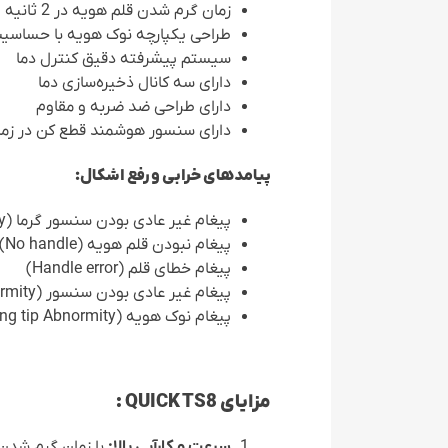
زمان گرم شدن قلم هویه در 2 ثانیه
طراحی یکپارچه نوک هویه با حساسیت 
سیستم پیشرفته دقیق کنترل دما
دارای سه کانال ذخیره‌سازی دما
دارای طراحی ضد ضربه و مقاوم
دارای سنسور هوشمند قطع کن در زما
پیامدهای خرابی و رفع اشکال:
پیغام غیر عادی بودن سنسور گرما (Heater Abnormity)
پیغام نبودن قلم هویه (No handle)
پیغام خطای قلم (Handle error)
پیغام غیر عادی بودن سنسور (Sensor Abnormity)
پیغام نوک هویه (Welding tip Abnormity)
مزایای
QUICK TS8
:
سرعت و کارآیی بالا: