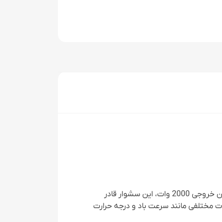
یک دستگاه قدرتمند برای خشک کردن موهای صنعتی است. با توان خروجی 2000 وات، این سشوار قادر
ات مختلفی مانند سرعت باد و درجه حرارت