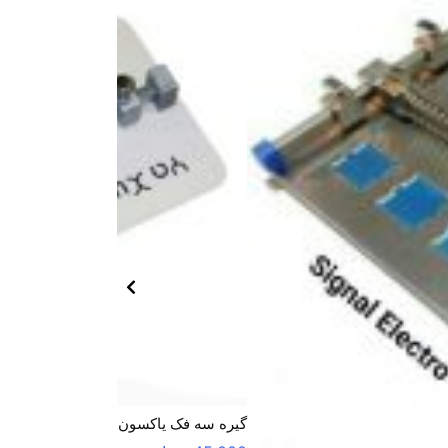
گیره سه فک یاکسون YAXUN