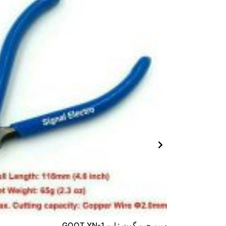
سیم چین گوت ژاپن GOOT YN-1