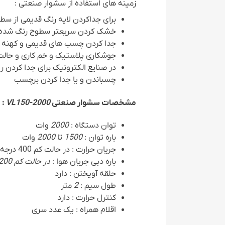
زمینه های استفاده از سشوار صنعتی :
برای جداکردن لایه رنگ قدیمی از سط
خشک کردن سریعتر سطوح رنگ شده
جدا کردن چسب های قدیمی و کهنه 
جوشکاری پلاستیک و خم کاری و حال
در صنایع الکترونیک برای جدا کردن 
چسباندن و یا جدا کردن برچسب
مشخصات سشوار صنعتی
VL150-2000
:
توان دستگاه :
2000
وات
باره توان :
1500
تا
2000
وات
جریان حرارت : در حالت کم 400 درجه و در حالت زیاد 550 درجه
باره دبی جریان هوا :
در حالت کم 200
حلقه آویختن : دارد
طول سیم :
2
متر
کنترل حرارت : دارد
اقلام همراه : یک عدد سری