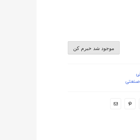
قی
صنعتی