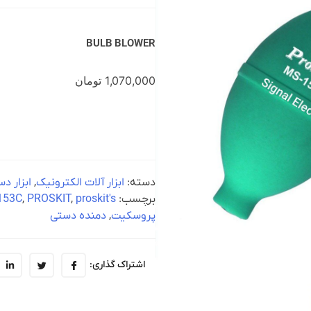
BULB BLOWER
1,070,000
تومان
دسته:
ابزار آلات الکترونیک
,
ابزار د
برچسب:
proskit's
,
PROSKIT
,
153C
پروسکیت
,
دمنده دستی
اشتراک گذاری: