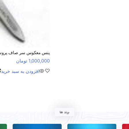
پنس معکوس سر صاف پروسکیت  1PK-118T
1,000,000
تومان
افزودن به سبد خرید
برند ها