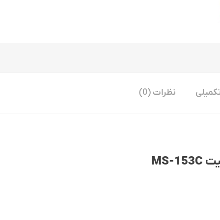
کمیلی
نظرات (0)
یت
MS-153C