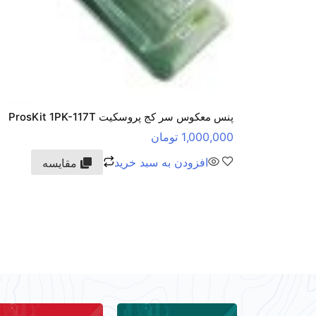
پنس معکوس سر کج پروسکیت ProsKit 1PK-117T
1,000,000
تومان
افزودن به سبد خرید
مقایسه