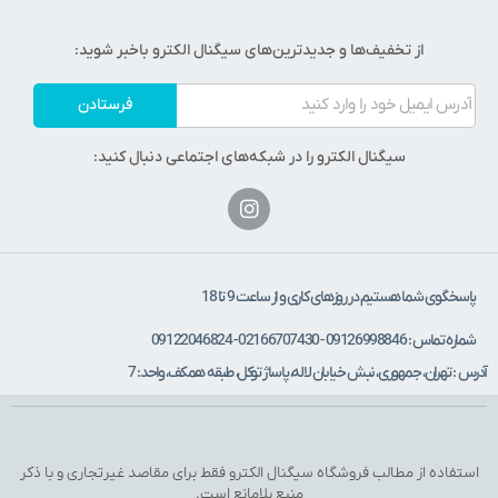
از تخفیف‌ها و جدیدترین‌های سیگنال الکترو باخبر شوید:
فرستادن
سیگنال الکترو را در شبکه‌های اجتماعی دنبال کنید:
پاسخگوی شما هستیم در روزهای کاری و از ساعت 9 تا 18
شماره تماس : 09126998846 - 02166707430 - 09122046824
آدرس : تهران، جمهوری، نبش خیابان لاله، پاساژ توکل، طبقه همکف، واحد: 7
استفاده از مطالب فروشگاه سیگنال الکترو فقط برای مقاصد غیرتجاری و با ذکر
منبع بلامانع است.