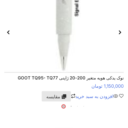
نوک یدکی هویه متغیر 200-20 ژاپنی GOOT TQ95- TQ77
1,150,000
تومان
افزودن به سبد خرید
مقایسه