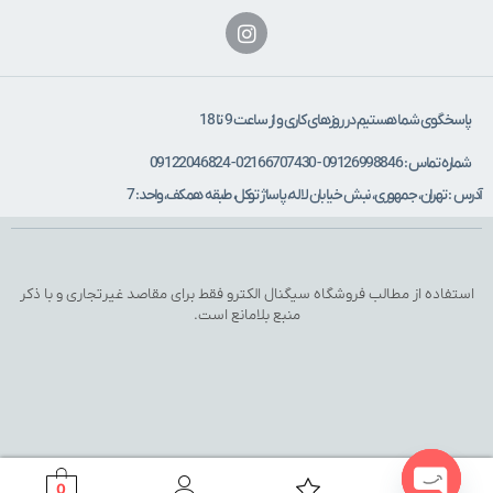
پاسخگوی شما هستیم در روزهای کاری و از ساعت 9 تا 18
شماره تماس : 09126998846 - 02166707430 - 09122046824
آدرس : تهران، جمهوری، نبش خیابان لاله، پاساژ توکل، طبقه همکف، واحد: 7
استفاده از مطالب فروشگاه سیگنال الکترو فقط برای مقاصد غیرتجاری و با ذکر
منبع بلامانع است.
0