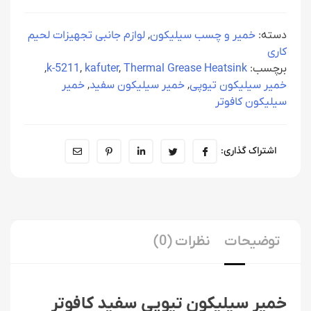
دسته:
خمیر و چسب سیلیکون
,
لوازم جانبی تجهیزات لحیم
کاری
برچسب:
Thermal Grease Heatsink
,
kafuter
,
k-5211
,
خمیر سیلیکون تیوپی
,
خمیر سیلیکون سفید
,
خمیر
سیلیکون کافوتر
اشتراک گذاری:
توضیحات
نظرات (0)
خمیر سیلیکون تیوپی سفید کافوتر