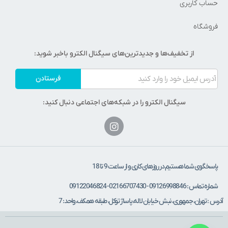
حساب کاربری
فروشگاه
از تخفیف‌ها و جدیدترین‌های سیگنال الکترو باخبر شوید:
فرستادن
سیگنال الکترو را در شبکه‌های اجتماعی دنبال کنید:
پاسخگوی شما هستیم در روزهای کاری و از ساعت 9 تا 18
شماره تماس : 09126998846 - 02166707430 - 09122046824
آدرس : تهران، جمهوری، نبش خیابان لاله، پاساژ توکل، طبقه همکف، واحد: 7