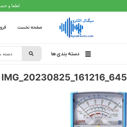
لطفا و حتما بعلت
صفحه نخست
فرو
دسته بندی ها
IMG_20230825_161216_645