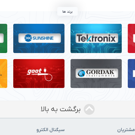
برند ها
برگشت به بالا
شتریان
سیگنال الکترو