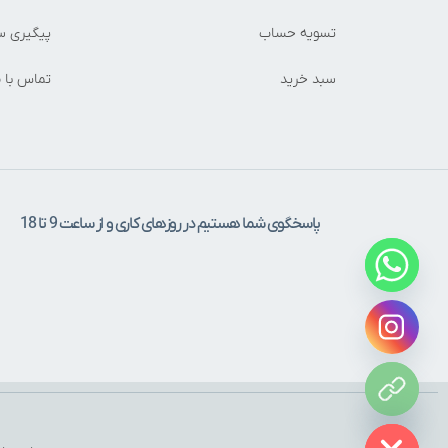
تسویه حساب
پیگیری س
سبد خرید
تماس با م
پاسخگوی شما هستیم در روزهای کاری و از ساعت 9 تا 18
Hide c