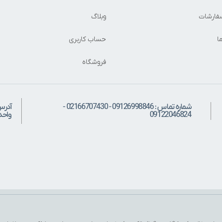
فارشات
وبلاگ
ا
حساب کاربری
فروشگاه
شماره تماس : 09126998846 - 02166707430 -
آدرس
09122046824
واحد: 