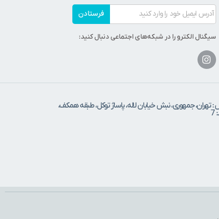
فرستادن
سیگنال الکترو را در شبکه‌های اجتماعی دنبال کنید:
 : تهران، جمهوری، نبش خیابان لاله، پاساژ توکل، طبقه همکف،
7