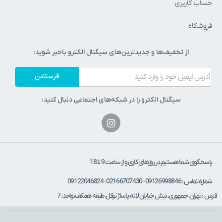
حساب کاربری
فروشگاه
از تخفیف‌ها و جدیدترین‌های سیگنال الکترو باخبر شوید:
فرستادن
سیگنال الکترو را در شبکه‌های اجتماعی دنبال کنید:
پاسخگوی شما هستیم در روزهای کاری و از ساعت 9 تا 18
شماره تماس : 09126998846 - 02166707430 - 09122046824
آدرس : تهران، جمهوری، نبش خیابان لاله، پاساژ توکل، طبقه همکف، واحد: 7