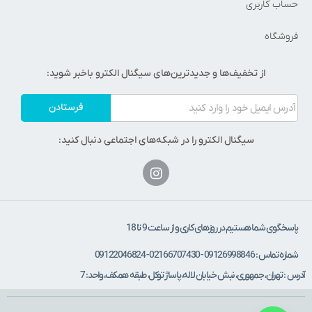
حساب کاربری
فروشگاه
از تخفیف‌ها و جدیدترین‌های سیگنال الکترو باخبر شوید:
فرستادن
سیگنال الکترو را در شبکه‌های اجتماعی دنبال کنید:
پاسخگوی شما هستیم در روزهای کاری و از ساعت 9 تا 18
شماره تماس : 09126998846 - 02166707430 - 09122046824
آدرس : تهران، جمهوری، نبش خیابان لاله، پاساژ توکل، طبقه همکف، واحد: 7