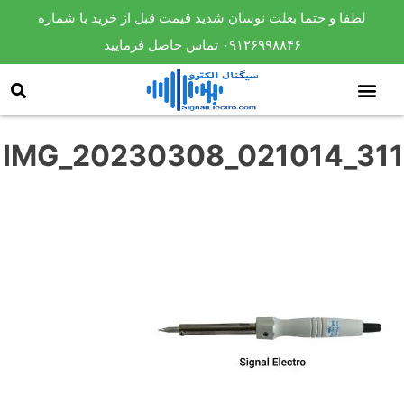
لطفا و حتما بعلت نوسان شدید قیمت قبل از خرید با شماره
۰۹۱۲۶۹۹۸۸۴۶ تماس حاصل فرمایید
IMG_20230308_021014_311