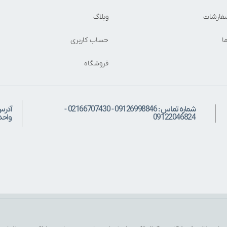
فارشات
وبلاگ
ا
حساب کاربری
فروشگاه
شماره تماس : 09126998846 - 02166707430 -
آدرس
09122046824
واحد: 