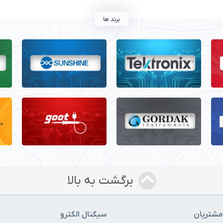
برند ها
برگشت به بالا
شتریان
سیگنال الکترو