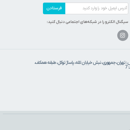
فرستادن
سیگنال الکترو را در شبکه‌های اجتماعی دنبال کنید:
 : تهران، جمهوری، نبش خیابان لاله، پاساژ توکل، طبقه همکف،
7