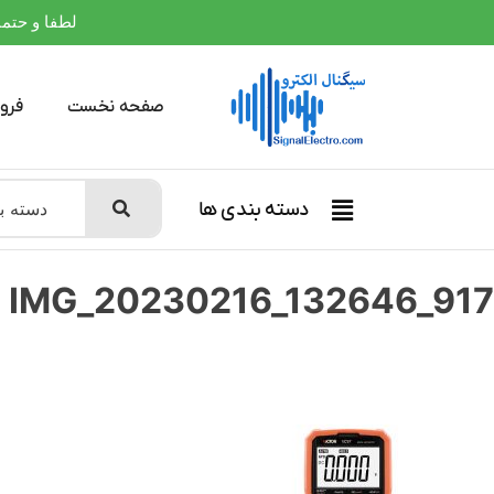
لطفا و حتما بعلت
صفحه نخست
فرو
دسته بندی ها
IMG_20230216_132646_917