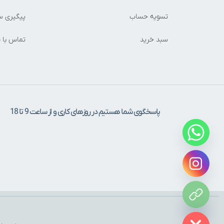
تسویه حساب
پیگیری س
سبد خرید
تماس با م
پاسخگوی شما هستیم در روزهای کاری و از ساعت 9 تا 18
Hide c