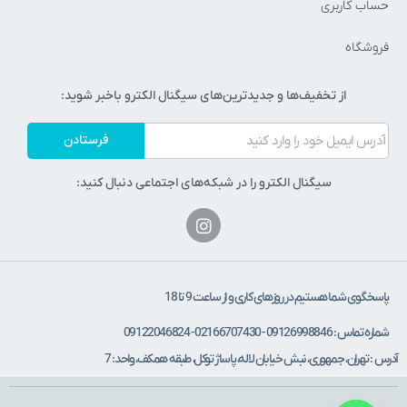
حساب کاربری
فروشگاه
از تخفیف‌ها و جدیدترین‌های سیگنال الکترو باخبر شوید:
فرستادن
سیگنال الکترو را در شبکه‌های اجتماعی دنبال کنید:
پاسخگوی شما هستیم در روزهای کاری و از ساعت 9 تا 18
شماره تماس : 09126998846 - 02166707430 - 09122046824
آدرس : تهران، جمهوری، نبش خیابان لاله، پاساژ توکل، طبقه همکف، واحد: 7