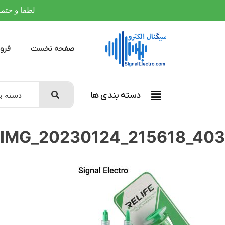
لطفا و حتما بعلت
صفحه نخست
فرو
دسته بندی ها
IMG_20230124_215618_403