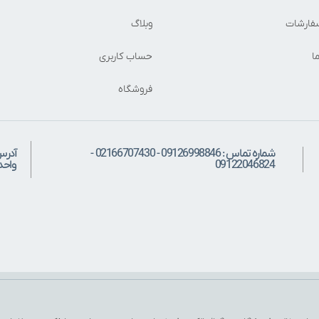
فارشات
وبلاگ
ا
حساب کاربری
فروشگاه
شماره تماس : 09126998846 - 02166707430 -
آدرس
09122046824
واحد: 