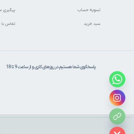
تسویه حساب
پیگیری س
سبد خرید
تماس با م
پاسخگوی شما هستیم در روزهای کاری و از ساعت 9 تا 18
Hide c