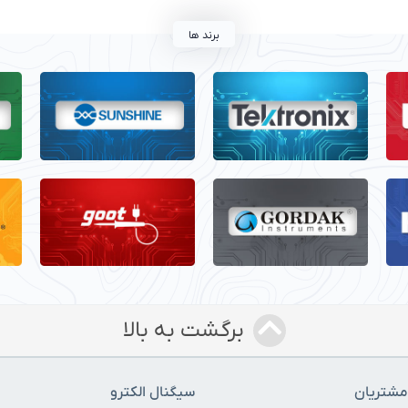
برند ها
برگشت به بالا
شتریان
سیگنال الکترو