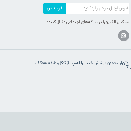
فرستادن
سیگنال الکترو را در شبکه‌های اجتماعی دنبال کنید:
 : تهران، جمهوری، نبش خیابان لاله، پاساژ توکل، طبقه همکف،
7