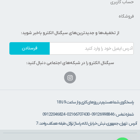
حساب کاربری
فروشگاه
از تخفیف‌ها و جدیدترین‌های سیگنال الکترو باخبر شوید:
فرستادن
سیگنال الکترو را در شبکه‌های اجتماعی دنبال کنید:
پاسخگوی شما هستیم در روزهای کاری و از ساعت 9 تا 18
شماره تماس : 09126998846 - 02166707430 - 09122046824
آدرس : تهران، جمهوری، نبش خیابان لاله، پاساژ توکل، طبقه همکف، واحد: 7