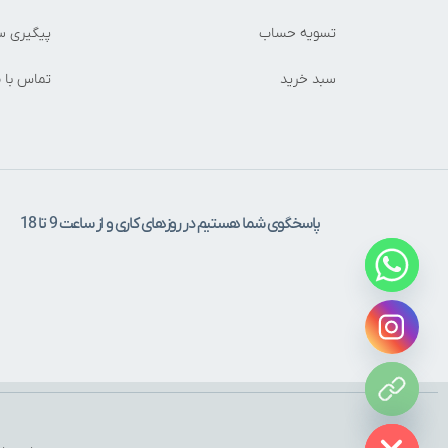
تسویه حساب
پیگیری س
سبد خرید
تماس با م
پاسخگوی شما هستیم در روزهای کاری و از ساعت 9 تا 18
Hide c