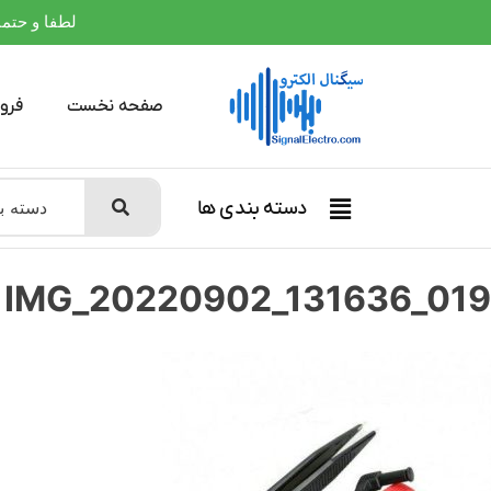
لطفا و حتما بعلت
صفحه نخست
فرو
دسته بندی ها
IMG_20220902_131636_019