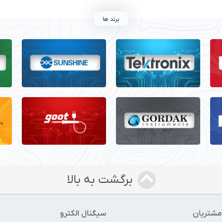
برند ها
برگشت به بالا
شتریان
سیگنال الکترو