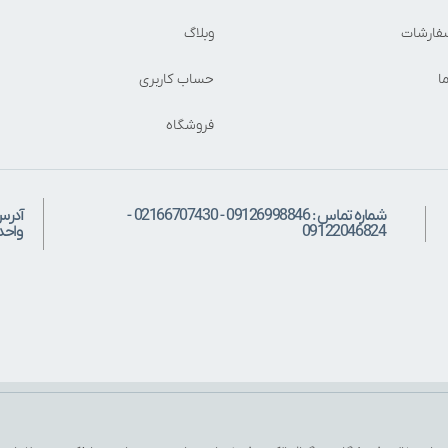
فارشات
وبلاگ
ا
حساب کاربری
فروشگاه
شماره تماس : 09126998846 - 02166707430 -
آدرس
09122046824
واحد: 