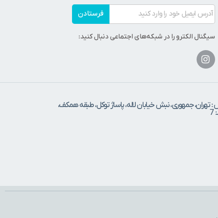
فرستادن
سیگنال الکترو را در شبکه‌های اجتماعی دنبال کنید:
 : تهران، جمهوری، نبش خیابان لاله، پاساژ توکل، طبقه همکف،
7