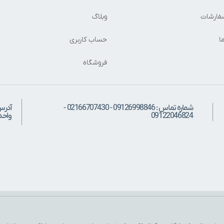
فارشات
وبلاگ
ا
حساب کاربری
فروشگاه
شماره تماس : 09126998846 - 02166707430 -
آدرس
09122046824
واحد: 