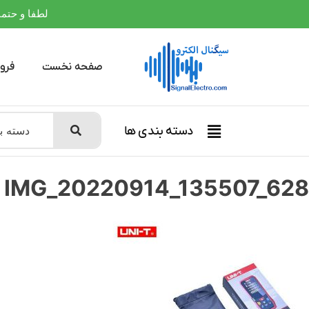
لطفا و حتما بعلت
صفحه نخست
فرو
دسته بندی ها
IMG_20220914_135507_628