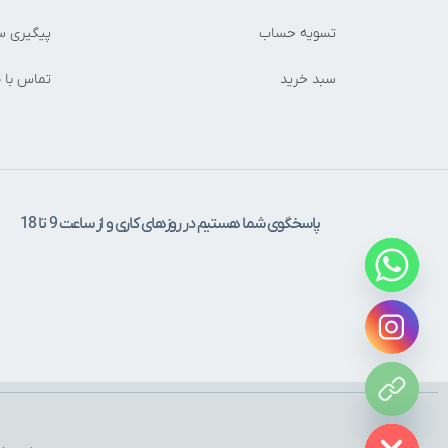
تسویه حساب
پیگیری س
سبد خرید
تماس با م
پاسخگوی شما هستیم در روزهای کاری و از ساعت 9 تا 18
Hide c