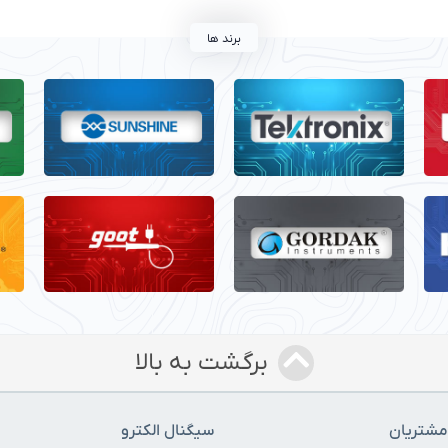
برند ها
برگشت به بالا
شتریان
سیگنال الکترو