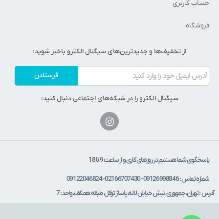
حساب کاربری
فروشگاه
از تخفیف‌ها و جدیدترین‌های سیگنال الکترو باخبر شوید:
فرستادن
سیگنال الکترو را در شبکه‌های اجتماعی دنبال کنید:
پاسخگوی شما هستیم در روزهای کاری و از ساعت 9 تا 18
شماره تماس : 09126998846 - 02166707430 - 09122046824
آدرس : تهران، جمهوری، نبش خیابان لاله، پاساژ توکل، طبقه همکف، واحد: 7