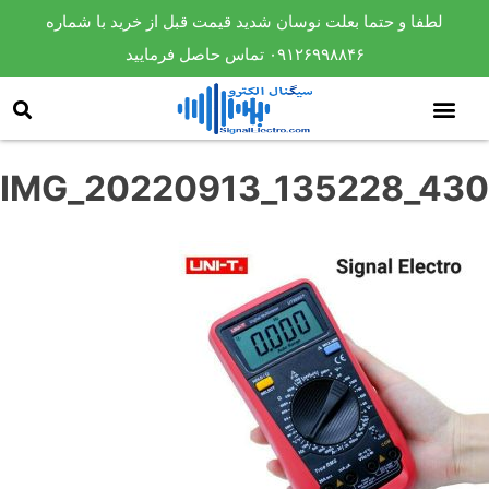
لطفا و حتما بعلت نوسان شدید قیمت قبل از خرید با شماره
۰۹۱۲۶۹۹۸۸۴۶ تماس حاصل فرمایید
IMG_20220913_135228_430