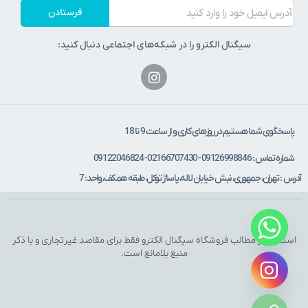
فرستادن
سیگنال الکترو را در شبکه‌های اجتماعی دنبال کنید:
پاسخگوی شما هستیم در روزهای کاری و از ساعت 9 تا 18
شماره تماس : 09126998846 - 02166707430 - 09122046824
آدرس : تهران، جمهوری، نبش خیابان لاله، پاساژ توکل، طبقه همکف، واحد: 7
استفاده از مطالب فروشگاه سیگنال الکترو فقط برای مقاصد غیرتجاری و با ذکر
منبع بلامانع است.