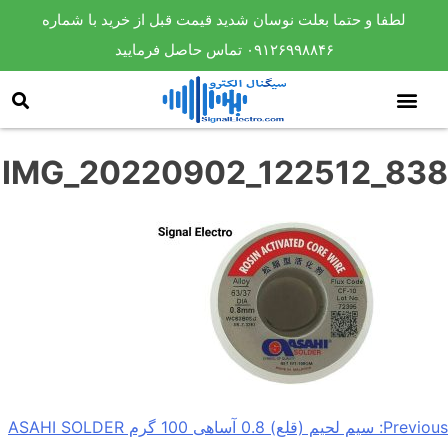
لطفا و حتما بعلت نوسان شدید قیمت قبل از خرید با شماره
۰۹۱۲۶۹۹۸۸۴۶ تماس حاصل فرمایید
IMG_20220902_122512_838
Previous:
سیم لحیم (قلع) 0.8 آساهی 100 گرم ASAHI SOLDER