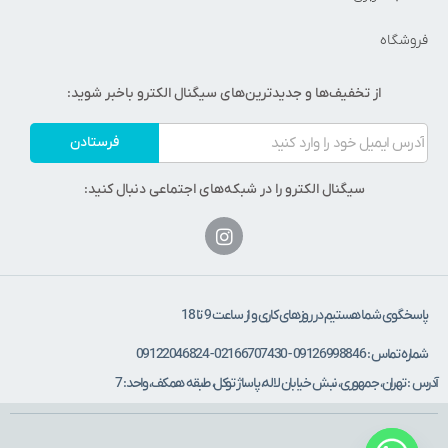
فروشگاه
از تخفیف‌ها و جدیدترین‌های سیگنال الکترو باخبر شوید:
فرستادن
سیگنال الکترو را در شبکه‌های اجتماعی دنبال کنید:
پاسخگوی شما هستیم در روزهای کاری و از ساعت 9 تا 18
شماره تماس : 09126998846 - 02166707430 - 09122046824
آدرس : تهران، جمهوری، نبش خیابان لاله، پاساژ توکل، طبقه همکف، واحد: 7