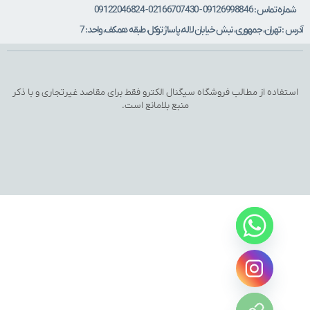
ه تماس : 09126998846 - 02166707430 - 09122046824
 : تهران، جمهوری، نبش خیابان لاله، پاساژ توکل، طبقه همکف، واحد: 7
تفاده از مطالب فروشگاه سیگنال الکترو فقط برای مقاصد غیرتجاری و با ذکر
منبع بلامانع است.