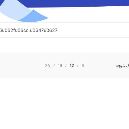
 نتیجه
8
12
18
24