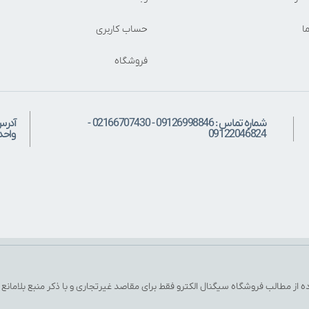
ا
حساب کاربری
فروشگاه
شماره تماس : 09126998846 - 02166707430 -
آدرس
09122046824
واحد: 
ه از مطالب فروشگاه سیگنال الکترو فقط برای مقاصد غیرتجاری و با ذکر منبع بلامانع