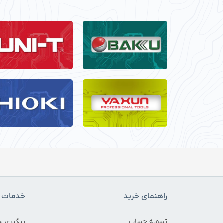
راهنمای خرید
خدمات م
تسویه حساب
پیگیری س