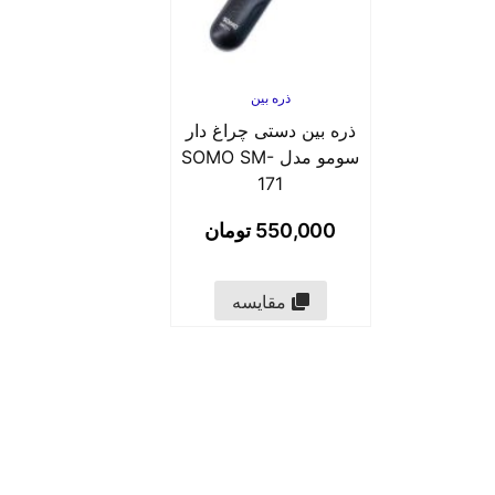
ذره بین
ذره بین دستی چراغ دار
سومو مدل SOMO SM-
171
550,000
تومان
مقایسه