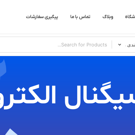
شگاه
وبلاگ
تماس با ما
پیگیری سفارشات
یگنال الکترو​