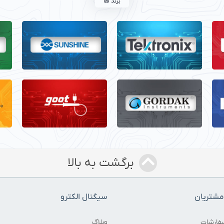
برند ها
برگشت به بالا
شتریان
سیگنال الکترو
فارشات
وبلاگ