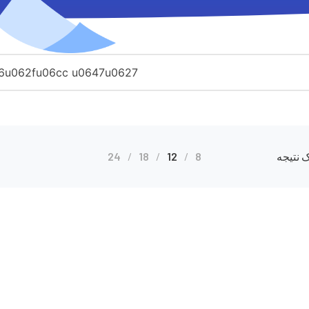
 نتیجه
8
12
18
24