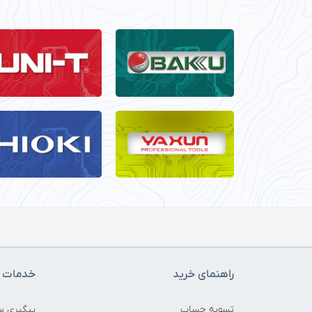
راهنمای خرید
خدمات م
تسویه حساب
پیگیری س