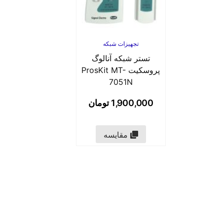
تجهیزات شبکه
تستر شبکه آنالوگ
پروسکیت ProsKit MT-
7051N
1,900,000
تومان
مقایسه