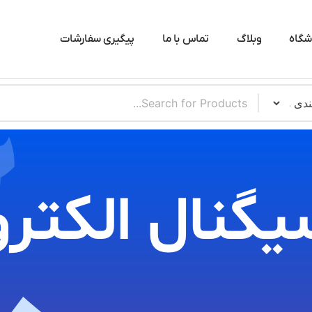
شگاه
وبلاگ
تماس با ما
پیگیری سفارشات
یگنال الکترو​