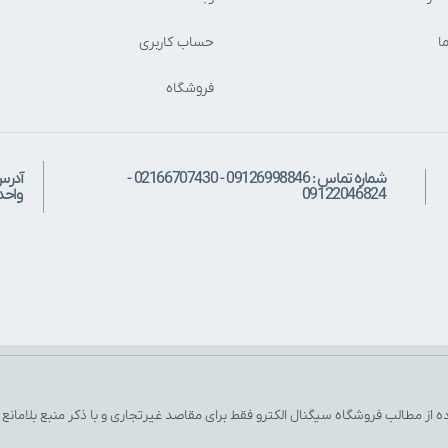
ا
حساب کاربری
فروشگاه
شماره تماس : 09126998846 - 02166707430 -
آدرس
09122046824
واحد: 
ه از مطالب فروشگاه سیگنال الکترو فقط برای مقاصد غیرتجاری و با ذکر منبع بلامانع