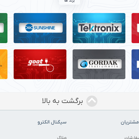
برند ها
برگشت به بالا
شتریان
سیگنال الکترو
فارشات
وبلاگ