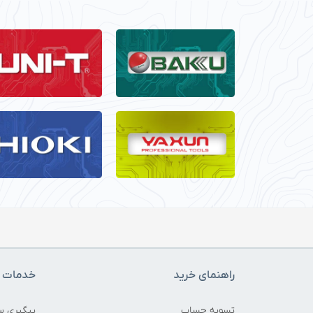
راهنمای خرید
خدمات م
تسویه حساب
پیگیری س