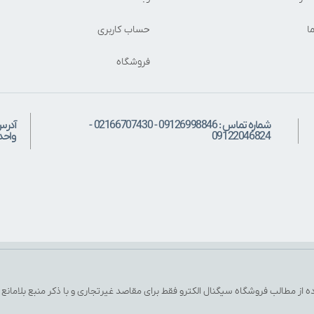
ا
حساب کاربری
فروشگاه
شماره تماس : 09126998846 - 02166707430 -
آدرس
09122046824
واحد: 
ه از مطالب فروشگاه سیگنال الکترو فقط برای مقاصد غیرتجاری و با ذکر منبع بلامانع