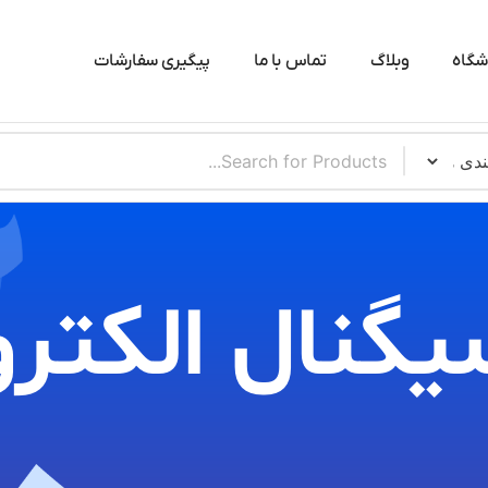
شگاه
وبلاگ
تماس با ما
پیگیری سفارشات
یگنال الکترو​