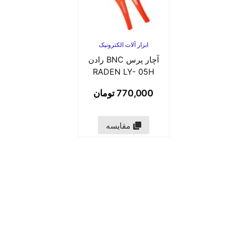
ابزار آلات الکترونیک
آچار پرس BNC رادن
RADEN LY- 05H
770,000
تومان
مقایسه