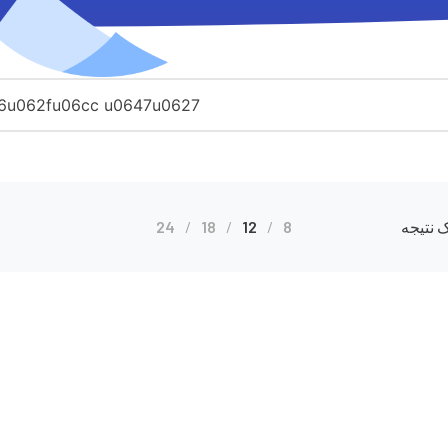
 نتیجه
8
12
18
24