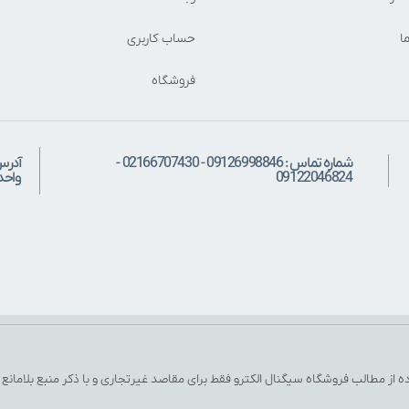
ا
حساب کاربری
فروشگاه
شماره تماس : 09126998846 - 02166707430 -
آدرس
09122046824
واحد: 
ه از مطالب فروشگاه سیگنال الکترو فقط برای مقاصد غیرتجاری و با ذکر منبع بلامانع