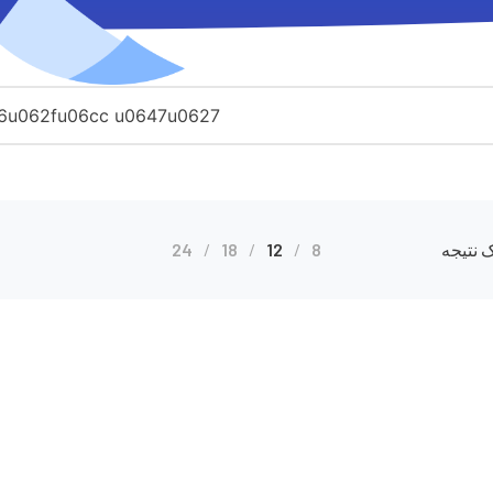
 نتیجه
8
12
18
24