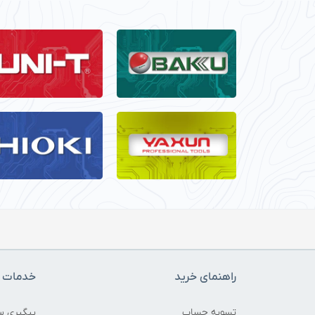
راهنمای خرید
خدمات م
تسویه حساب
پیگیری س