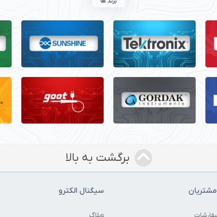
برند ها
برگشت به بالا
شتریان
سیگنال الکترو
فارشات
وبلاگ