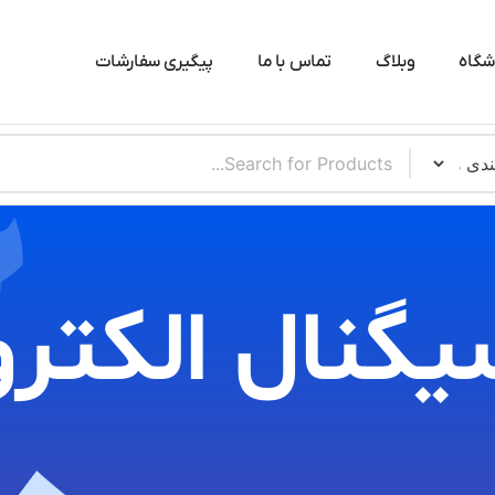
شگاه
وبلاگ
تماس با ما
پیگیری سفارشات
یگنال الکترو​