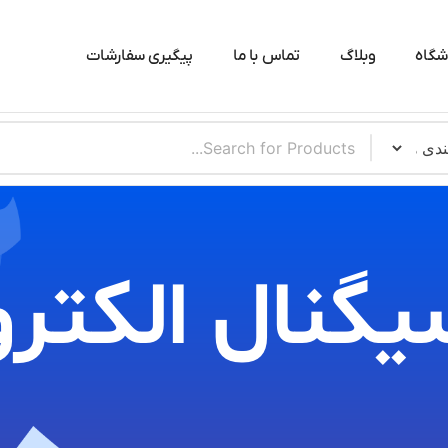
شگاه
وبلاگ
تماس با ما
پیگیری سفارشات
یگنال الکترو​