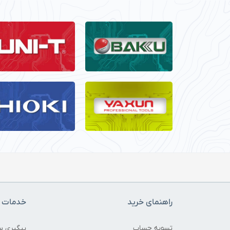
راهنمای خرید
خدمات م
تسویه حساب
پیگیری س