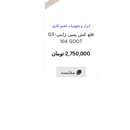
ابزاز و تجهیزات لحیم کاری
قلع کش پمپی ژاپنیGS-
104 GOOT
2,750,000
تومان
مقایسه