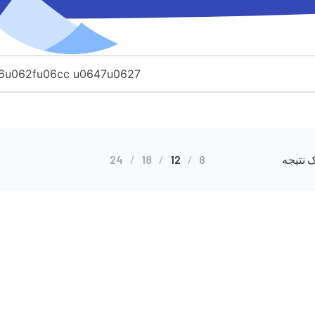
 نتیجه
8
12
18
24