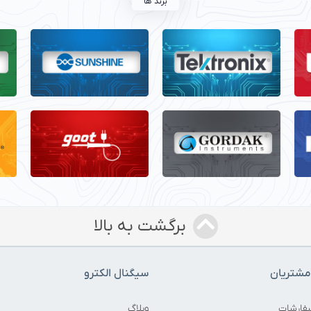
برند ها
برگشت به بالا
شتریان
سیگنال الکترو
فارشات
وبلاگ