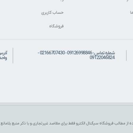
ا
حساب کاربری
فروشگاه
شماره تماس : 09126998846 - 02166707430 -
آدرس
09122046824
واحد: 
ه از مطالب فروشگاه سیگنال الکترو فقط برای مقاصد غیرتجاری و با ذکر منبع بلامانع