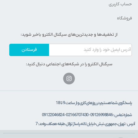
حساب کاربری
فروشگاه
از تخفیف‌ها و جدیدترین‌های سیگنال الکترو باخبر شوید:
فرستادن
سیگنال الکترو را در شبکه‌های اجتماعی دنبال کنید:
پاسخگوی شما هستیم در روزهای کاری و از ساعت 9 تا 18
شماره تماس : 09126998846 - 02166707430 - 09122046824
آدرس : تهران، جمهوری، نبش خیابان لاله، پاساژ توکل، طبقه همکف، واحد: 7