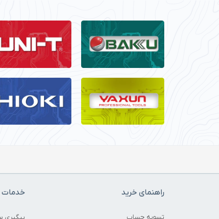
راهنمای خرید
خدمات م
تسویه حساب
پیگیری س