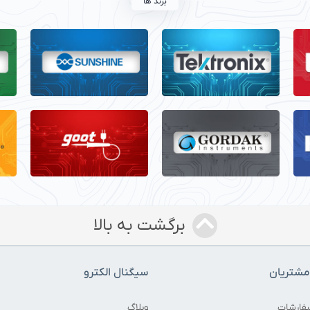
برند ها
برگشت به بالا
شتریان
سیگنال الکترو
فارشات
وبلاگ