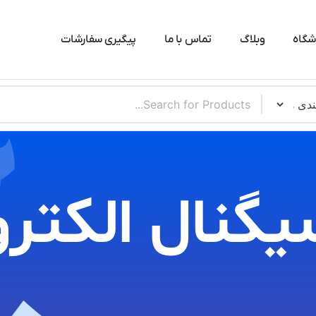
شگاه
وبلاگ
تماس با ما
پیگیری سفارشات
یگنال الکترو​