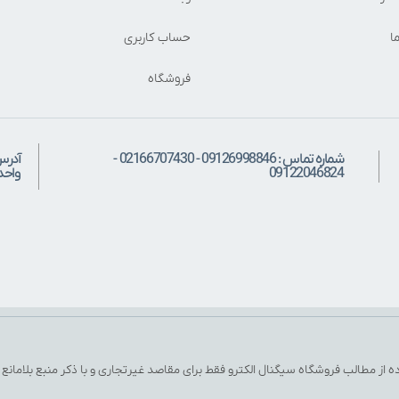
ا
حساب کاربری
فروشگاه
شماره تماس : 09126998846 - 02166707430 -
آدرس
09122046824
واحد: 
ه از مطالب فروشگاه سیگنال الکترو فقط برای مقاصد غیرتجاری و با ذکر منبع بلامانع