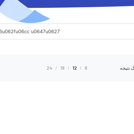
 نتیجه
8
12
18
24