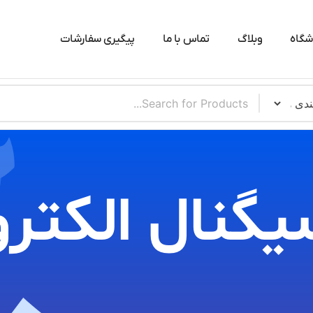
شگاه
وبلاگ
تماس با ما
پیگیری سفارشات
یگنال الکترو​