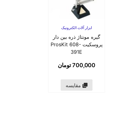
ابزار آلات الکترونیک
گیره مونتاژ ذره بین دار
پروسکیت ProsKit 608-
391E
700,000
تومان
مقایسه