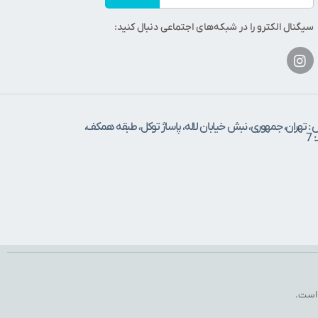
سیگنال الکترو را در شبکه‌های اجتماعی دنبال کنید:
 : تهران، جمهوری، نبش خیابان لاله، پاساژ توکل، طبقه همکف،
7
 است.