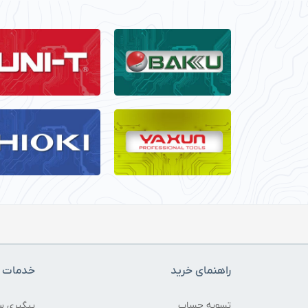
راهنمای خرید
خدمات م
تسویه حساب
پیگیری س