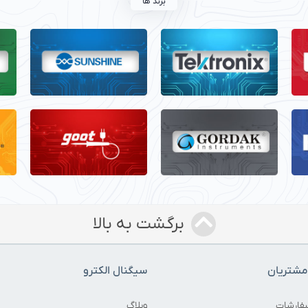
برند ها
برگشت به بالا
شتریان
سیگنال الکترو
فارشات
وبلاگ