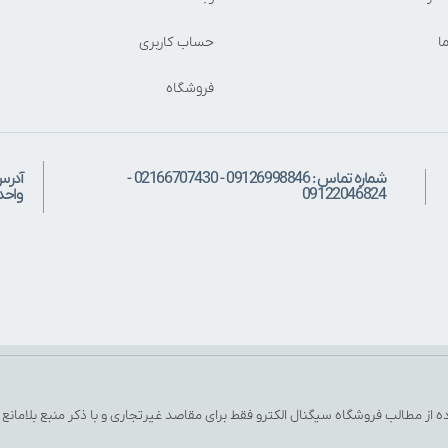
ا
حساب کاربری
فروشگاه
شماره تماس : 09126998846 - 02166707430 -
آدرس
09122046824
واحد: 
ه از مطالب فروشگاه سیگنال الکترو فقط برای مقاصد غیرتجاری و با ذکر منبع بلامانع