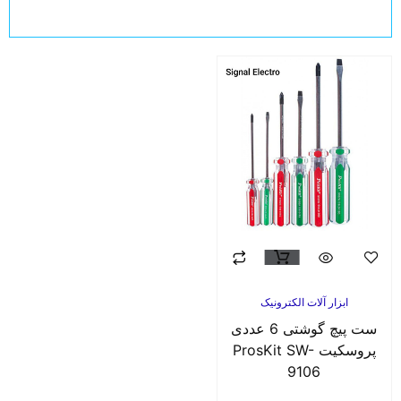
ابزار آلات الکترونیک
ست پیچ گوشتی 6 عددی
پروسکیت ProsKit SW-
9106