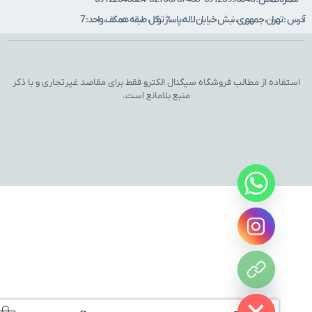
 : تهران، جمهوری، نبش خیابان لاله، پاساژ توکل، طبقه همکف، واحد: 7
تفاده از مطالب فروشگاه سیگنال الکترو فقط برای مقاصد غیرتجاری و با ذکر
منبع بلامانع است.
Hide c