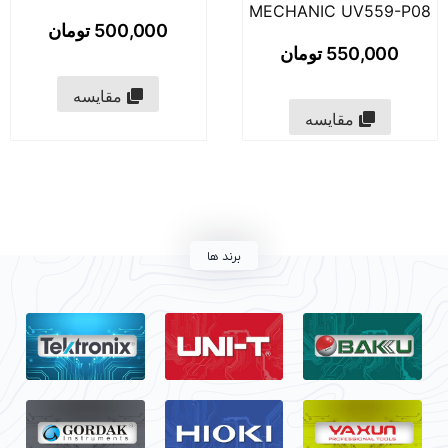
MECHANIC UV559-P0
500,000
تومان
550,000
تومان
مقایسه
مقایسه
برند ها