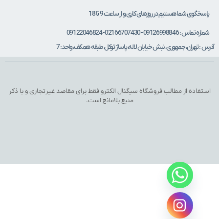
اسخگوی شما هستیم در روزهای کاری و از ساعت 9 تا 18
ه تماس : 09126998846 - 02166707430 - 09122046824
 : تهران، جمهوری، نبش خیابان لاله، پاساژ توکل، طبقه همکف، واحد: 7
تفاده از مطالب فروشگاه سیگنال الکترو فقط برای مقاصد غیرتجاری و با ذکر
منبع بلامانع است.