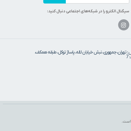
سیگنال الکترو را در شبکه‌های اجتماعی دنبال کنید:
 : تهران، جمهوری، نبش خیابان لاله، پاساژ توکل، طبقه همکف،
7
 است.