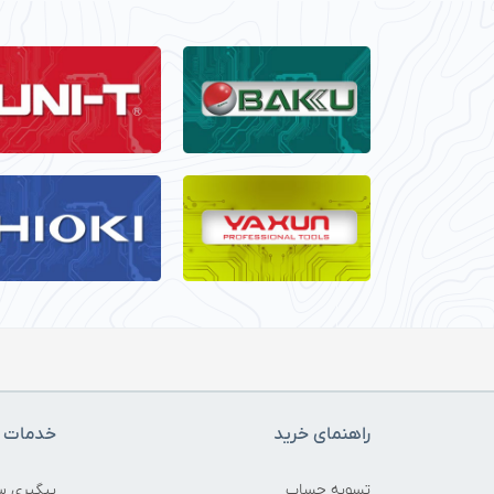
راهنمای خرید
خدمات م
تسویه حساب
پیگیری س