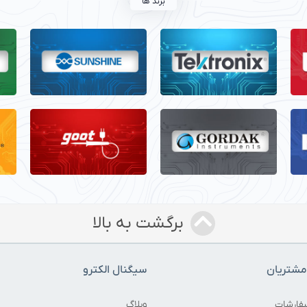
برند ها
برگشت به بالا
شتریان
سیگنال الکترو
فارشات
وبلاگ