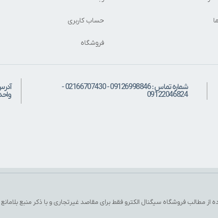
ا
حساب کاربری
فروشگاه
شماره تماس : 09126998846 - 02166707430 -
آدرس
09122046824
واحد: 
ه از مطالب فروشگاه سیگنال الکترو فقط برای مقاصد غیرتجاری و با ذکر منبع بلامانع