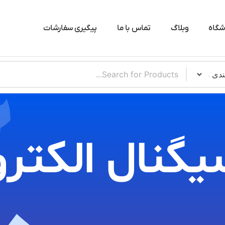
شگاه
وبلاگ
تماس با ما
پیگیری سفارشات
یگنال الکترو​