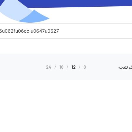
 نتیجه
8
12
18
24