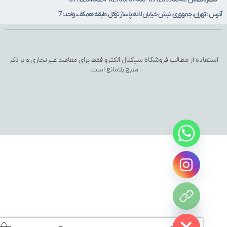
 : تهران، جمهوری، نبش خیابان لاله، پاساژ توکل، طبقه همکف، واحد: 7
تفاده از مطالب فروشگاه سیگنال الکترو فقط برای مقاصد غیرتجاری و با ذکر
منبع بلامانع است.
Hide c