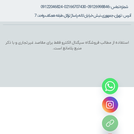
ه تماس : 09126998846 - 02166707430 - 09122046824
 : تهران، جمهوری، نبش خیابان لاله، پاساژ توکل، طبقه همکف، واحد: 7
تفاده از مطالب فروشگاه سیگنال الکترو فقط برای مقاصد غیرتجاری و با ذکر
منبع بلامانع است.
Hide c