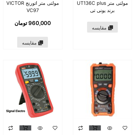
مولتی متر UT136C plus
مولتی متر اتورنج VICTOR
برند یونی تی
VC97
960,000
تومان
مقایسه
مقایسه