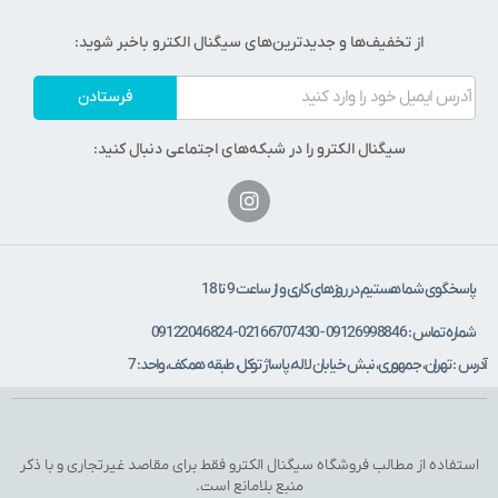
از تخفیف‌ها و جدیدترین‌های سیگنال الکترو باخبر شوید:
فرستادن
سیگنال الکترو را در شبکه‌های اجتماعی دنبال کنید:
اسخگوی شما هستیم در روزهای کاری و از ساعت 9 تا 18
ه تماس : 09126998846 - 02166707430 - 09122046824
 : تهران، جمهوری، نبش خیابان لاله، پاساژ توکل، طبقه همکف، واحد: 7
تفاده از مطالب فروشگاه سیگنال الکترو فقط برای مقاصد غیرتجاری و با ذکر
منبع بلامانع است.